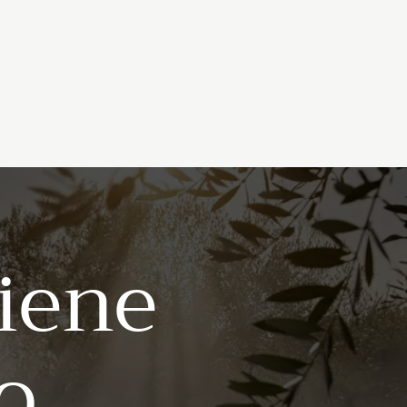
iene
o