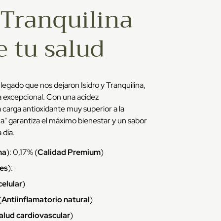
Tranquilina
e tu salud
 legado que nos dejaron Isidro y Tranquilina,
 excepcional. Con una acidez
 carga antioxidante muy superior a la
a" garantiza el máximo bienestar y un sabor
 día.
ma
): 0,17% (
Calidad Premium
)
es
):
celular
)
(
Antiinflamatorio natural
)
alud cardiovascular
)