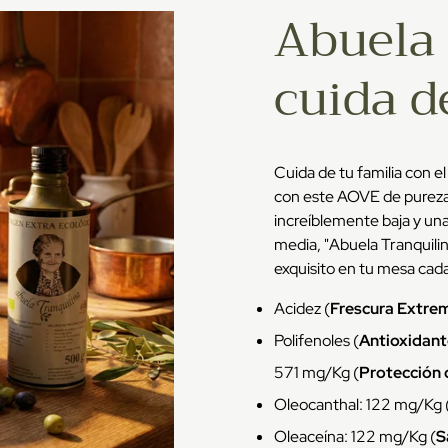
Abuela 
cuida d
Cuida de tu familia con el
con este AOVE de pureza
increíblemente baja y una
media, "Abuela Tranquilin
exquisito en tu mesa cada
Acidez (
Frescura Extre
Polifenoles (
Antioxidant
571 mg/Kg (
Protección 
Oleocanthal: 122 mg/Kg 
Oleaceína: 122 mg/Kg (
S