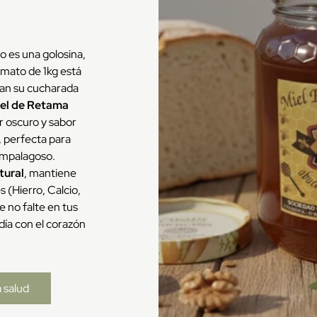
no es una golosina,
rmato de 1kg está
an su cucharada
el de Retama
r oscuro y sabor
, perfecta para
empalagoso.
tural
, mantiene
 (Hierro, Calcio,
 no falte en tus
ía con el corazón
 salud