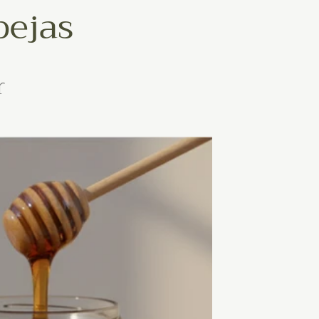
bejas
r