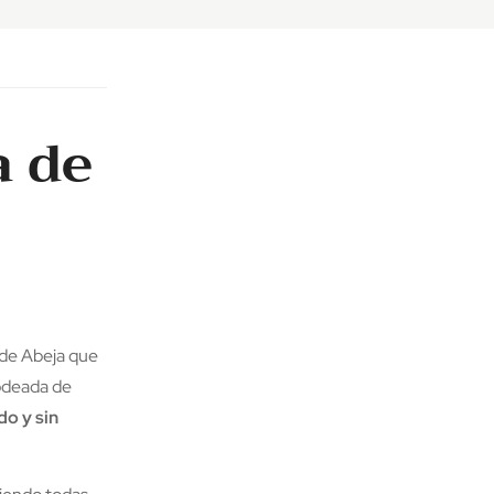
a de
a de Abeja que
odeada de
do y sin