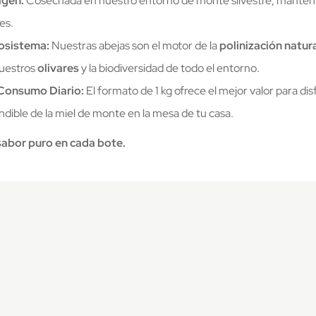
igen:
Cosechada en nuestro entorno de monte silvestre, manten
es.
cosistema:
Nuestras abejas son el motor de la
polinización natur
nuestros
olivares
y la biodiversidad de todo el entorno.
 Consumo Diario:
El formato de 1 kg ofrece el mejor valor para dis
dible de la miel de monte en la mesa de tu casa.
sabor puro en cada bote.