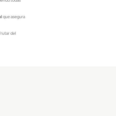
iendo todas
al
que asegura
frutar del