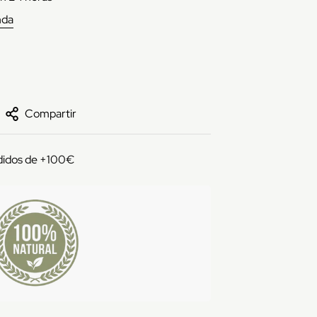
nda
Compartir
didos de +100€