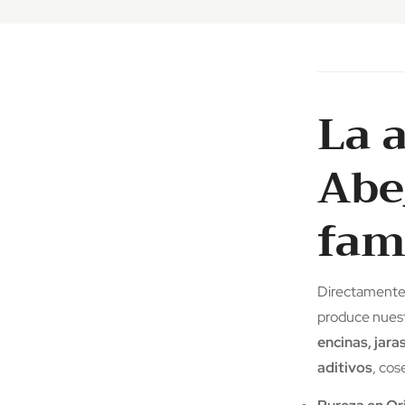
La 
Abe
fami
Directamente
produce nuest
encinas, jara
aditivos
, co