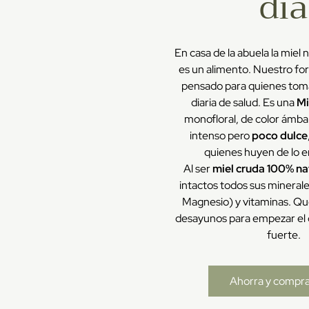
día
En casa de la abuela la miel 
es un alimento. Nuestro fo
pensado para quienes tom
diaria de salud. Es una
Mi
monofloral, de color ámba
intenso pero
poco dulce
quienes huyen de lo 
Al ser
miel cruda 100% na
intactos todos sus minerales
Magnesio) y vitaminas. Que
desayunos para empezar el d
fuerte.
Ahorra y compra