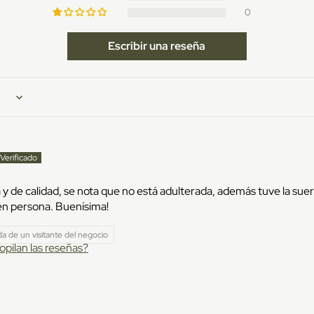
0
Escribir una reseña
 y de calidad, se nota que no está adulterada, además tuve la suert
en persona. Buenísima!
a de un visitante del negocio
pilan las reseñas?