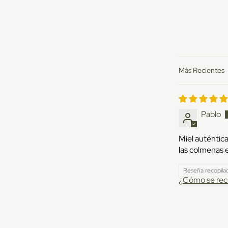
Sort by
Pablo
Miel auténtica
las colmenas 
Reseña recopilad
¿Cómo se reco