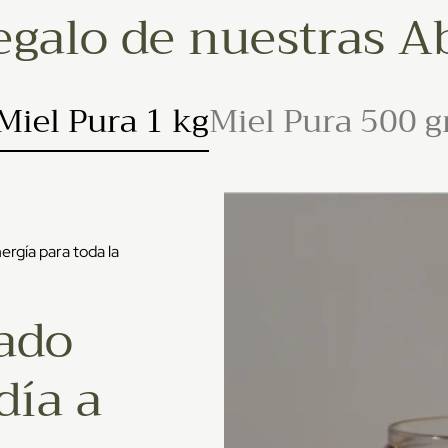
egalo de nuestras A
Miel Pura 1 kg
Miel Pura 500 g
ergía para toda la
ado
día a